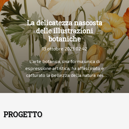
La delicatezza nascosta
delle illustrazioni
botaniche
13 ottobre 2023 02:42
L'arte botanica, una forma unica di
espressione artistica, ha affascinato e
catturato la bellezza della natura nei
secoli. Ogni illustrazione botanica è un
viaggio tra la delicatezza dei dettagli e la
rigogliosa bellezza della flora. Spesso,
queste opere d'arte rimangono nascoste
agli occhi del grande pubblico, racchiuse
PROGETTO
in vecchi libri di botanica o appese nei
musei. Tuttavia, rappresentano una