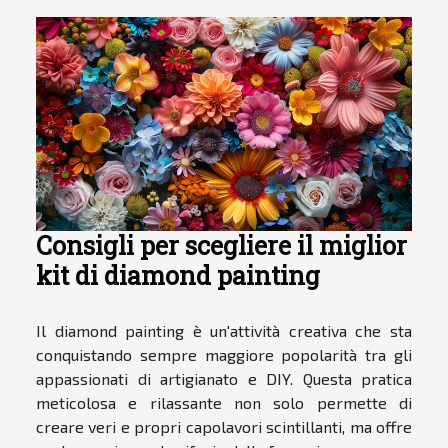
risorsa preziosa per la comprensione del
mondo naturale e delle sue infinite forme
e sfumature. Scopriamo insieme la
delicatezza nascosta delle illustrazioni
botaniche, attraverso un percorso che ci
condurrà dal loro valore artistico e
scientifico, alle tecniche utilizzate dagli
illustratori, fino alla loro importanza nel
mondo contemporaneo. L'importanza
storica delle illustrazioni botaniche Le...
Consigli per scegliere il miglior
kit di diamond painting
Il diamond painting è un'attività creativa che sta
conquistando sempre maggiore popolarità tra gli
appassionati di artigianato e DIY. Questa pratica
meticolosa e rilassante non solo permette di
creare veri e propri capolavori scintillanti, ma offre